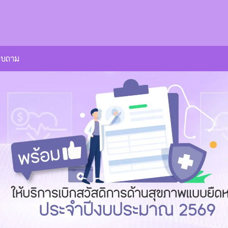
U
อบถาม
arch
r: