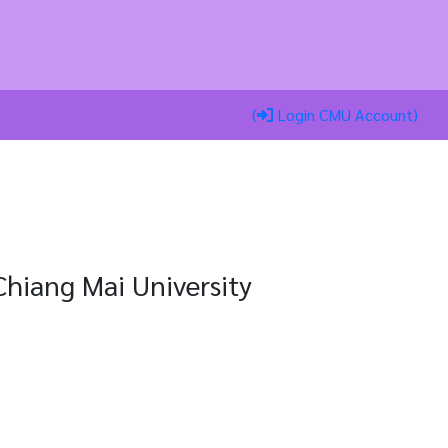
(
Login CMU Account)
hiang Mai University