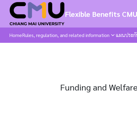
Skip
to
Flexible Benefits CM
content
Home
Rules, regulation, and related information
แผนประกั
Se
fo
Funding and Welfare