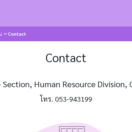
U
น
Contact
arch
r:
Contact
 Section, Human Resource Division, C
โทร. 053-943199